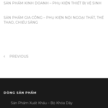
SẢN PHẨM KINH DOANH – PHỤ KIỆN THIẾT BỊ VỆ SINH
SẢN PHẨM GIA CÔNG – PHỤ KIỆN NỘI NGOẠI THẤT, THỂ
THAO, CHIẾU SÁNG
PREVIOUS
DÒNG SẢN PHẨM
Sản Phẩm Xuất Khẩu – Bộ Khóa Dây